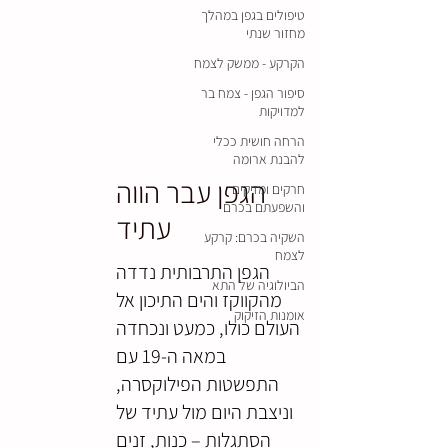
טיפולים בגפן במהלך
מחזור שנתי
הקרקע - ממשק לצמח
סיפור הגפן - צמח בר
למדויקות
הרחה חושית ככלי
להבנת ארומה
הגפן עבר הווה
חרקים ומזיקים
והשפעתם בכרם
עתיד
השקיה בכרם: קרקע
לצמח
הגפן התרבותית נדדה
הביולוגיה של התא
מהקווקז והים התיכון אל
אומנות הזיקוק
העולם כולו, כמעט ונכחדה
במאה ה-19 עם
התפשטות הפילוקסרה,
וניצבת היום מול עתיד של
הסתגלות – כנות, זנים