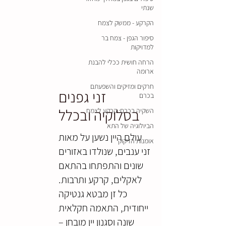
שנתי
הקרקע - ממשק לצמח
סיפור הגפן - צמח בר
למדויקות
הרחה חושית ככלי להבנת
ארומה
חרקים ומזיקים והשפעתם
זני גפנים
בכרם
בסלוקיה ובכלל
השקיה בכרם: קרקע לצמח
הביולוגיה של התא
עולם היין נשען על מאות
אומנות הזיקוק
זני ענבים, שנולדו באזורים
שונים והתפתחו בהתאם
לאקלים, קרקע ותרבות.
כל זן מבטא גנטיקה
ייחודית, התאמה חקלאית
שונה וסגנון יין מובחן –