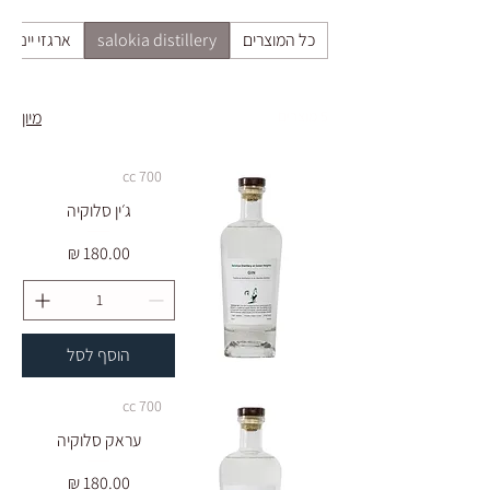
כל המוצרים
salokia distillery
ארגזי יינות
5 מוצרים
מיון
700 cc
ג׳ין סלוקיה
מחיר
הוסף לסל
700 cc
עראק סלוקיה
מחיר