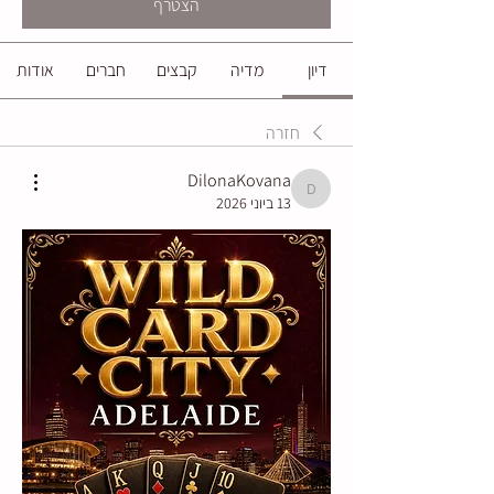
הצטרף
דיון
מדיה
קבצים
חברים
אודות
חזרה
DilonaKovana
DilonaKovana
13 ביוני 2026