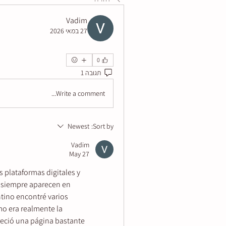
Vadim
27 במאי 2026
0
תגובה 1
Write a comment...
Newest
Sort by:
Vadim
May 27
lataformas digitales y 
 siempre aparecen en 
tino encontré varios 
mo era realmente la 
reció una página bastante 