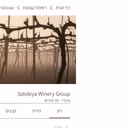
דף הבית
רשימת קבוצות
y Group
Salokiya Winery Group
ציבורי
·
16 חברים
דיון
מדיה
קבצים
חזרה