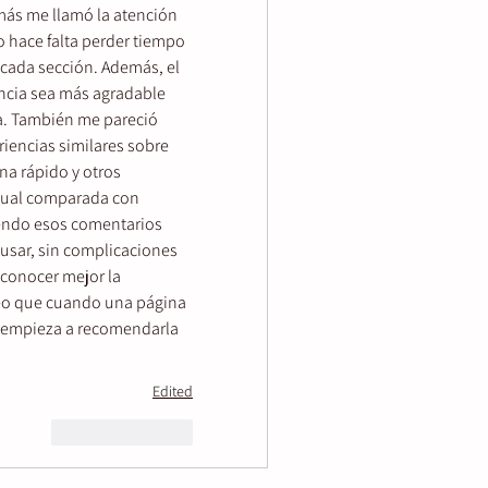
más me llamó la atención 
 hace falta perder tiempo 
ada sección. Además, el 
ncia sea más agradable 
a. También me pareció 
iencias similares sobre 
a rápido y otros 
tual comparada con 
endo esos comentarios 
 usar, sin complicaciones 
conocer mejor la 
eo que cuando una página 
e empieza a recomendarla 
Edited
Reply
Like