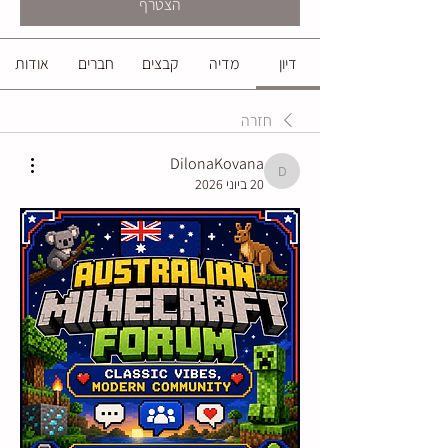
הצטרף
דיון
מדיה
קבצים
חברים
אודות
חזרה
DilonaKovana
DilonaKovana
20 ביוני 2026