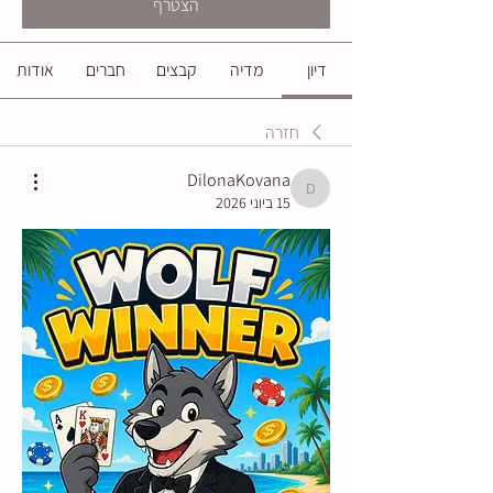
הצטרף
דיון
מדיה
קבצים
חברים
אודות
חזרה
DilonaKovana
DilonaKovana
15 ביוני 2026