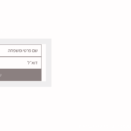
ושיים
הצטרפו לקבלת עדכוני
חים והחזרות
ש
Winery
 District, Israel
כנת חיים ומזיקה לבריאות