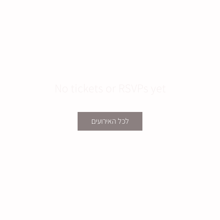
No tickets or RSVPs yet
לכל האירועים