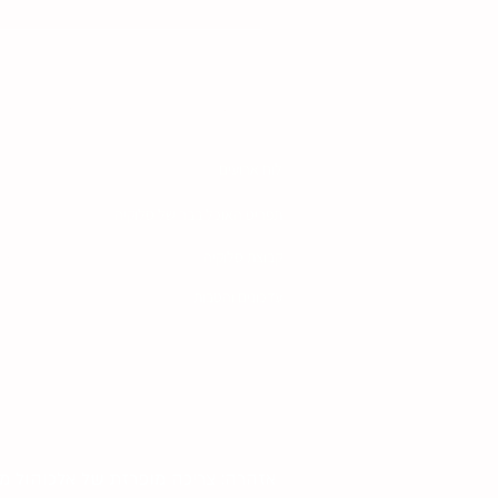
ניווט באתר
לינקים שימ
לוח ארועים
תקנון שימוש
הסדרי נגישות
תפריט האוכל בבר של סלוקיה
מדיניות משלו
קבוצת סלוקיה
עדכונים והטבות
נקודות מכירה
יצירת קשר
אזהרה: צריכה מופרזת של אלכוהול מס