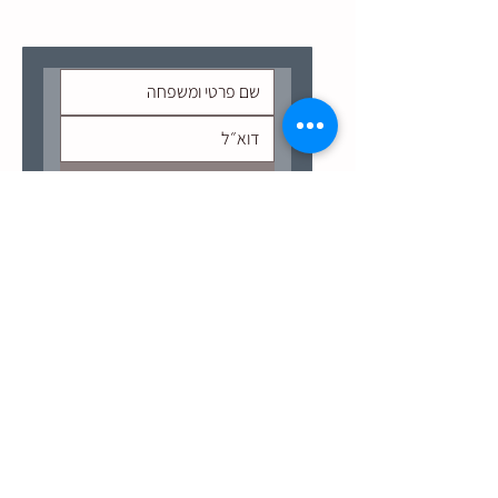
הצטרפו לקבלת עדכונים מהיקב:
שליחה
לינקים שימושיים
ניווט באתר
לוח ארועים
תקנון שימוש
מדיניות משלוחים והחזרות
תפריט האוכל בבר של סלוקיה
הסדרי נגישות
קבוצת סלוקיה
עדכונים והטבות
נקודות מכירה
יצירת קשר