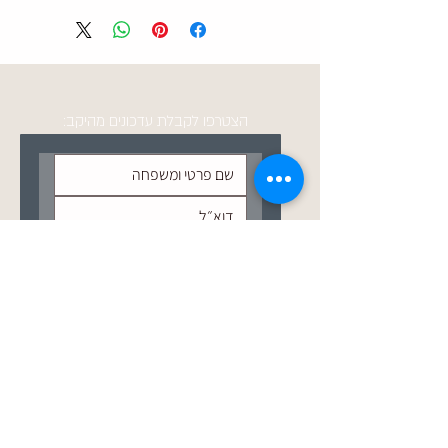
ניחוח מיידי של קליפות ענבים, גלעין מריר־עדין
וטון כפרי נקי, כזה שלא מתנצל ולא מתייפייף.
הזיקוק שומר על הנשמה של הגרפה: יובש
אלגנטי, קצה מחוספס במידה, ועומק שמתגלה
בלגימות קטנות.
הצטרפו לקבלת עדכונים מהיקב:
השנה בחבית יין אדום מוסיפה רובד מדויק –
עץ רך, פרי אדום כבוי ונגיעה של תבלין,
מבלי למחוק את החדות הטבעית שמגדירה
גרפה אמיתית.
45% אלכוהול שנותנים נוכחות ברורה אבל
מאוזנת,
שליחה
סיומת יבשה, ארוכה ומעט מרירה – בדיוק כמו
שצריך.
לינקים שימושיים
ניווט באתר
לוח ארועים
תקנון שימוש
מדיניות משלוחים והחזרות
תפריט האוכל בבר של סלוקיה
הסדרי נגישות
קבוצת סלוקיה
עדכונים והטבות