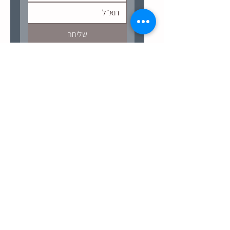
שליחה
לינקים שימושיים
ניווט באתר
לוח ארועים
תקנון שימוש
מדיניות משלוחים והחזרות
תפריט האוכל בבר של סלוקיה
הסדרי נגישות
קבוצת סלוקיה
עדכונים והטבות
נקודות מכירה
יצירת קשר
Salokiya Winery
Golan Heights, North District, Israel
Designed & Developed By Hagai shalom
אזהרה: צריכה מופרזת של אלכוהול מסכנת חיים ומזיקה